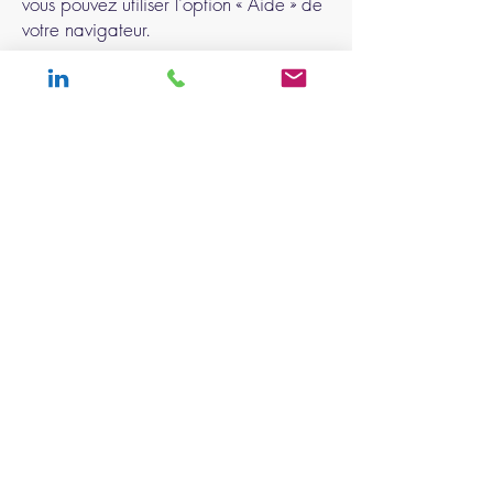
vous pouvez utiliser l'option « Aide » de
votre navigateur.
Paramètres des cookies dans Firefox
Paramètres des cookies dans Internet
Explorer
Paramètres des cookies dans Google
Chrome
Paramètres des cookies dans Safari
(OS X)
Paramètres des cookies dans Safari
(iOS)
Paramètres des cookies dans Android
Pour refuser et empêcher que vos
données soient utilisées par Google
Analytics sur tous les sites Web,
consultez les instructions suivantes :